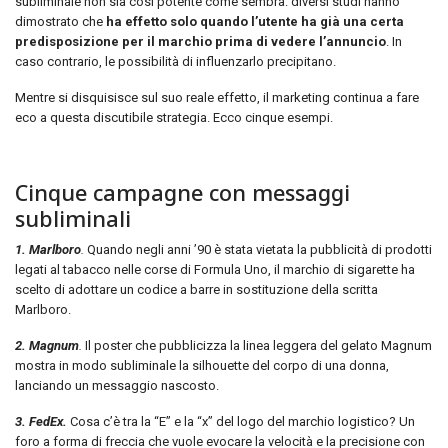
subliminale non sia così potente come sembra: diversi studi hanno
dimostrato che
ha effetto solo quando l’utente ha già una certa
predisposizione per il marchio prima di vedere l’annuncio
. In
caso contrario, le possibilità di influenzarlo precipitano.
Mentre si disquisisce sul suo reale effetto, il marketing continua a fare
eco a questa discutibile strategia. Ecco cinque esempi.
Cinque
campagne
con
messaggi
subliminali
1. Marlboro
.
Quando negli anni ’90 è stata vietata la pubblicità di prodotti
legati al tabacco nelle corse di Formula Uno, il marchio di sigarette ha
scelto di adottare un codice a barre in sostituzione della scritta
Marlboro.
2. Magnum
.
Il poster che pubblicizza la linea leggera del gelato Magnum
mostra in modo subliminale la silhouette del corpo di una donna,
lanciando un messaggio nascosto.
3. FedEx.
Cosa c’è tra la “E” e la “x” del logo del marchio logistico? Un
foro a forma di freccia che vuole evocare la velocità e la precisione con