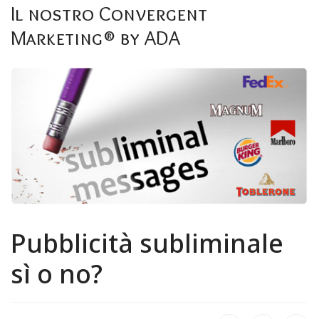
Formula Orange
Il
nostro
Convergent
Servizi
Marketing®
by
ADA
Contatti
Pubblicità
subliminale
sì
o
no?