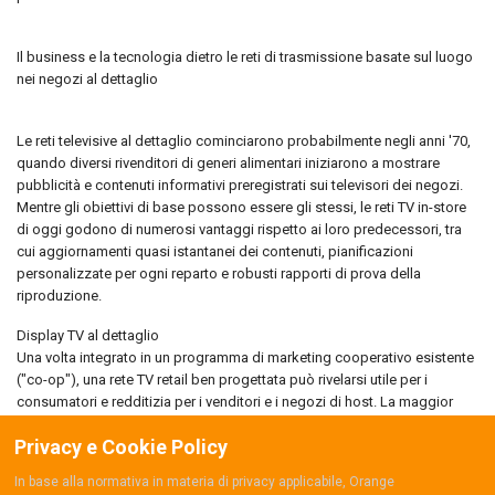
Il business e la tecnologia dietro le reti di trasmissione basate sul luogo
nei negozi al dettaglio
Le reti televisive al dettaglio cominciarono probabilmente negli anni '70,
quando diversi rivenditori di generi alimentari iniziarono a mostrare
pubblicità e contenuti informativi preregistrati sui televisori dei negozi.
Mentre gli obiettivi di base possono essere gli stessi, le reti TV in-store
di oggi godono di numerosi vantaggi rispetto ai loro predecessori, tra
cui aggiornamenti quasi istantanei dei contenuti, pianificazioni
personalizzate per ogni reparto e robusti rapporti di prova della
riproduzione.
Display TV al dettaglio
Una volta integrato in un programma di marketing cooperativo esistente
("co-op"), una rete TV retail ben progettata può rivelarsi utile per i
consumatori e redditizia per i venditori e i negozi di host. La maggior
parte delle soluzioni TV in-store può essere adattata per funzionare con
Privacy e Cookie Policy
televisori standard o monitor a schermo piatto e può utilizzare una rete
esistente o dedicata per la consegna di contenuti remoti. Alcuni di
In base alla normativa in materia di privacy applicabile, Orange
questi prodotti possono anche essere utilizzati per gestire altri